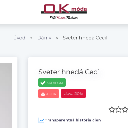
Úvod
»
Dámy
»
Sveter hnedá Cecil
Sveter hnedá Cecil
SKLADOM
zľava
30%
AKCIA
Transparentná história cien