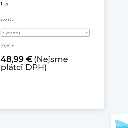
1 ks
253435
Vyberte (1)
69,99 €
48,99 €
(Nejsme
plátci DPH)