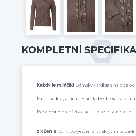
KOMPLETNÍ SPECIFIK
Každý je miláčik!
Dámsky kardigan na zips od 
Mimoriadne jemná a v uni farbe, ktorá sa dá
Rebrované manžety a kapucňa so sťahovacou š
zloženie:
33 % polyester, 31 % akryl, 24 % bavln