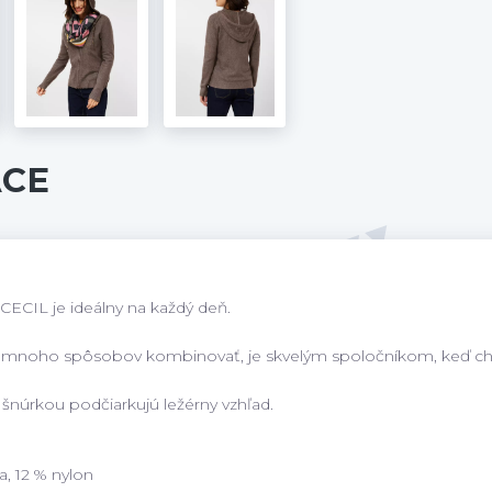
ACE
CECIL je ideálny na každý deň.
 na mnoho spôsobov kombinovať, je skvelým spoločníkom, keď c
núrkou podčiarkujú ležérny vzhľad.
a, 12 % nylon