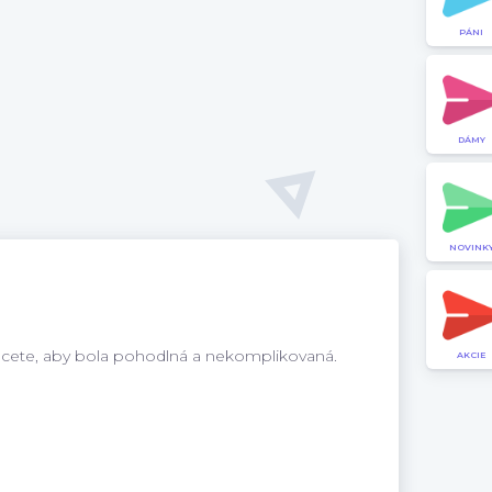
PÁNI
DÁMY
NOVINK
hcete, aby bola pohodlná a nekomplikovaná.
AKCIE