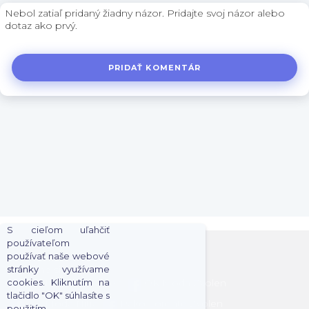
Nebol zatiaľ pridaný žiadny názor. Pridajte svoj názor alebo
dotaz ako prvý.
PRIDAŤ KOMENTÁR
S cieľom uľahčiť
používateľom
používať naše webové
stránky využívame
Sociálne siete
cookies. Kliknutím na
OK Moda - OK Men
OK Moda Zvolen
tlačidlo "OK" súhlasíte s
OK Moda Nitra
Pako Lorente Zvolen
použitím