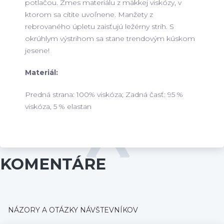
potlačou.
Zmes materiálu z mäkkej viskózy, v
ktorom sa cítite uvoľnene. Manžety z
rebrovaného úpletu zaisťujú ležérny strih.
S
okrúhlym výstrihom sa stane trendovým kúskom
jesene!
Materiál:
Predná strana: 100% viskóza;
Zadná časť: 95 %
viskóza, 5 % elastan
KOMENTÁRE
NÁZORY A OTÁZKY NÁVŠTEVNÍKOV