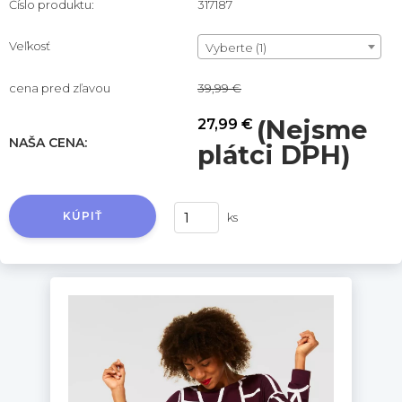
Číslo produktu:
317187
Veľkosť
Vyberte (1)
cena pred zľavou
39,99 €
(Nejsme
27,99 €
NAŠA CENA:
plátci DPH)
KÚPIŤ
ks