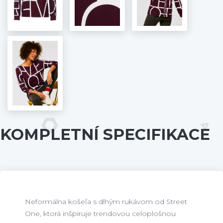
KOMPLETNÍ SPECIFIKACE
Neformálna košeľa s dlhým rukávom od Street
One, ktorá inšpiruje trendovou celoplošnou