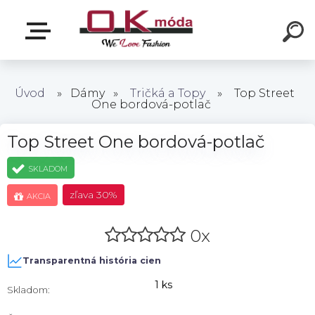
Úvod
»
Dámy
»
Tričká a Topy
»
Top Street
One bordová-potlač
Top Street One bordová-potlač
SKLADOM
zľava
30%
AKCIA
0x
Transparentná história cien
1 ks
Skladom: