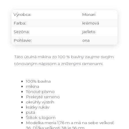
Výrobca:
Monari
Farba:
krémová
Sezóna:
jar/leto
Pohlavie:
ona
Táto útulná mikina zo 100 % bavlny zaujme svojím
tónovaným nápisom a zníženými ramenami.
100% bavlna
mikina
Tónové písmo
Prekryté rameno
okrúhly výstrih
krátky rukáv
putá
Štítok s logom
Modelka meria 1,76 m a má na sebe veľkosť
36. Dĺžka veľkosti 38 je 56 cm.