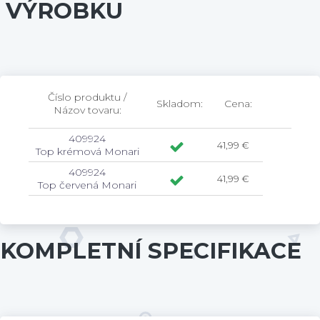
VÝROBKU
Číslo produktu /
Skladom:
Cena:
Názov tovaru:
409924
41,99 €
Top krémová Monari
409924
41,99 €
Top červená Monari
KOMPLETNÍ SPECIFIKACE