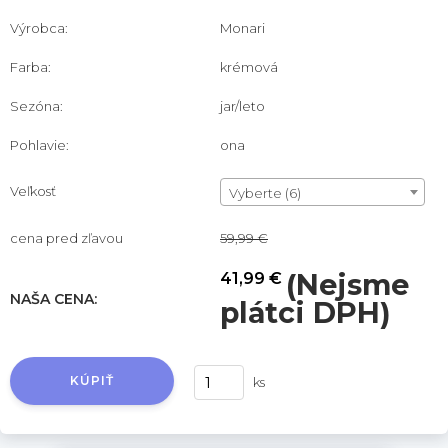
Výrobca:
Monari
Farba:
krémová
Sezóna:
jar/leto
Pohlavie:
ona
Veľkosť
Vyberte (6)
cena pred zľavou
59,99 €
(Nejsme
41,99 €
NAŠA CENA:
plátci DPH)
KÚPIŤ
ks