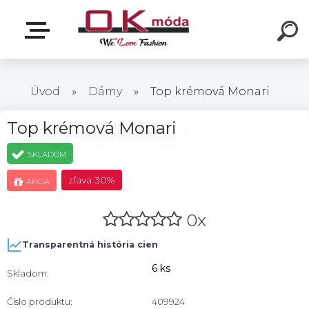
Úvod
»
Dámy
»
Top krémová Monari
Top krémová Monari
SKLADOM
zľava
30%
AKCIA
0x
Transparentná história cien
6 ks
Skladom:
Číslo produktu:
409924