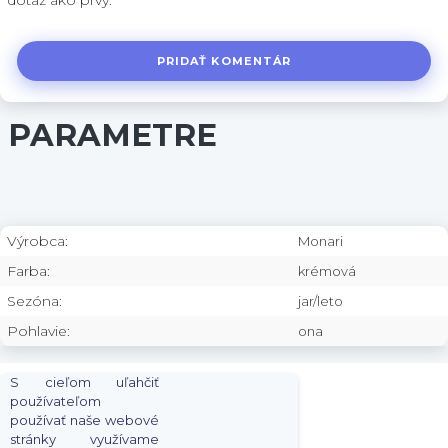
dotaz ako prvý.
PRIDAŤ KOMENTÁR
PARAMETRE
Výrobca:
Monari
Farba:
krémová
Sezóna:
jar/leto
Pohlavie:
ona
S cieľom uľahčiť
používateľom
používať naše webové
stránky využívame