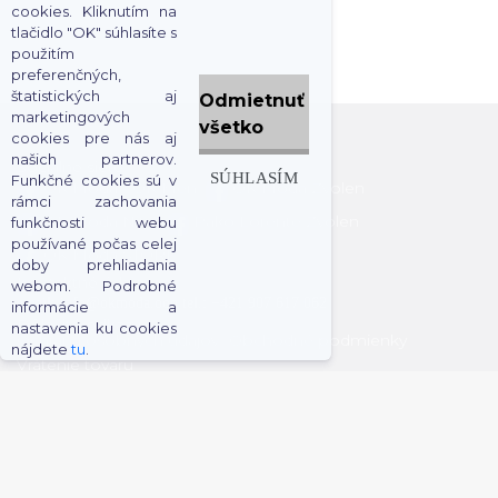
cookies. Kliknutím na
tlačidlo "OK" súhlasíte s
použitím
preferenčných,
štatistických aj
Odmietnuť
marketingových
všetko
cookies pre nás aj
našich partnerov.
Sociálne siete
SÚHLASÍM
Funkčné cookies sú v
OK Moda - OK Men
OK Moda Zvolen
rámci zachovania
OK Moda Nitra
Pako Lorente Zvolen
funkčnosti webu
používané počas celej
OK Móda STORE
doby prehliadania
Kontaktné údaje
webom. Podrobné
email: info@okmoda.ooo
tel.: +421 907 617 062
informácie a
Dôležité odkazy
nastavenia ku cookies
Ochrana osobných údajov
Obchodné podmienky
nájdete
tu
.
Vrátenie tovaru
0
Vytvorené
Do